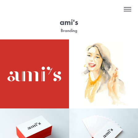
ami's
Branding